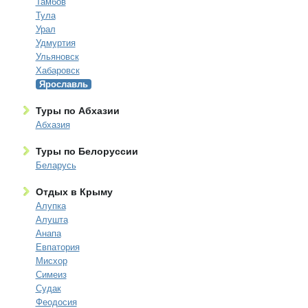
Тамбов
Тула
Урал
Удмуртия
Ульяновск
Хабаровск
Ярославль
Туры по Абхазии
Абхазия
Туры по Белоруссии
Беларусь
Отдых в Крыму
Алупка
Алушта
Анапа
Евпатория
Мисхор
Симеиз
Судак
Феодосия