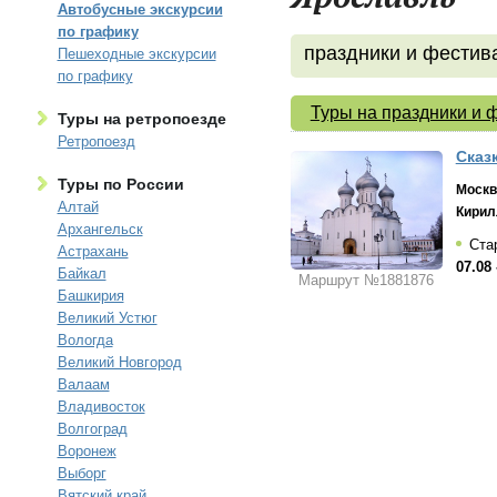
Автобусные экскурсии
по графику
праздники и фестив
Пешеходные экскурсии
по графику
Туры на праздники и 
Туры на ретропоезде
Ретропоезд
Сказ
Туры по России
Москв
Алтай
Кирил
Архангельск
Стар
Астрахань
07.08 
Байкал
Маршрут №1881876
Башкирия
Великий Устюг
Вологда
Великий Новгород
Валаам
Владивосток
Волгоград
Воронеж
Выборг
Вятский край