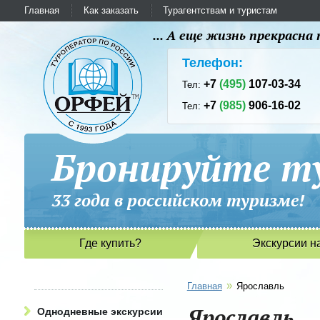
Главная
Как заказать
Турагентствам и туристам
... А еще жизнь прекрасн
Телефон:
+7
(495)
107-03-34
Тел:
+7
(985)
906-16-02
Тел:
Бронируйте ту
33 года в российском туриз
Где купить?
Экскурсии н
»
Главная
Ярославль
Ярославль
Однодневные экскурсии