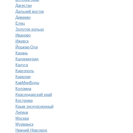
Дагестан
Дальний восток
Дивеево
Елец
Золотое кольцо
Иваново
Ижевск
Йошкар-Ола
Казань
Калининград
Калуга
Каргополь
Карелия
КавМинВоды
Коломна
Краснодарский край
Кострома
Крым экскурсионный
Липецк
Москва
Мурманск
Нижний Новгород