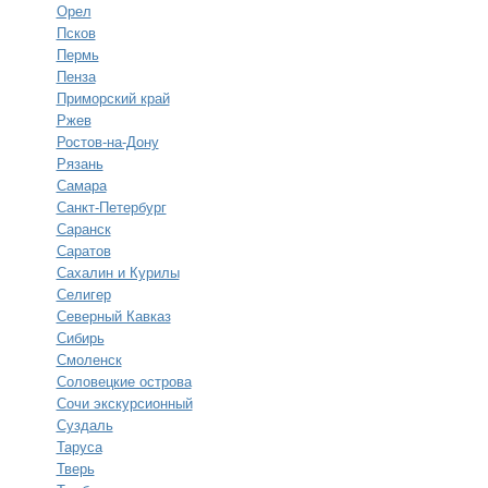
Орел
Псков
Пермь
Пенза
Приморский край
Ржев
Ростов-на-Дону
Рязань
Самара
Санкт-Петербург
Саранск
Саратов
Сахалин и Курилы
Селигер
Северный Кавказ
Сибирь
Смоленск
Соловецкие острова
Сочи экскурсионный
Суздаль
Таруса
Тверь