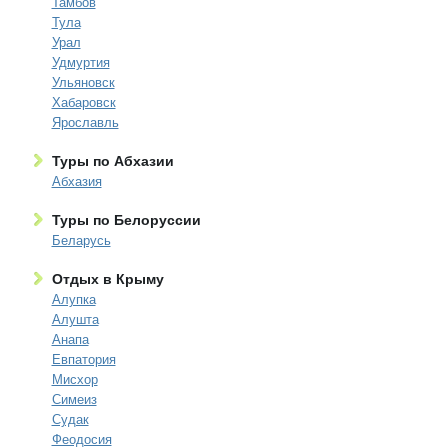
Тамбов
Тула
Урал
Удмуртия
Ульяновск
Хабаровск
Ярославль
Туры по Абхазии
Абхазия
Туры по Белоруссии
Беларусь
Отдых в Крыму
Алупка
Алушта
Анапа
Евпатория
Мисхор
Симеиз
Судак
Феодосия