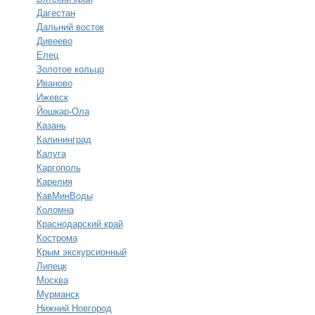
Дагестан
Дальний восток
Дивеево
Елец
Золотое кольцо
Иваново
Ижевск
Йошкар-Ола
Казань
Калининград
Калуга
Каргополь
Карелия
КавМинВоды
Коломна
Краснодарский край
Кострома
Крым экскурсионный
Липецк
Москва
Мурманск
Нижний Новгород