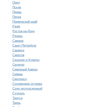
Орел
Псков
Пермь
Пенза
Приморский край
Ржев
Ростов-на-Дону
Рязань
Самара
Санкт-Петербург
Саранск
Саратов
Сахалин и Курилы
Селигер
Северный Кавказ
Сибирь
Смоленск
Соловецкие острова
Сочи экскурсионный
Суздаль
Таруса
Тверь