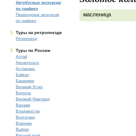
Автобусные экскурсии
по графику
масленица
Пешеходные экскурсии
по графику
Туры на ретропоезде
Ретропоезд
Туры по России
Алтай
Архангельск
Астрахань
Байкал
Башкирия
Великий Устюг
Вологда
Великий Новгород
Валаам
Владивосток
Волгоград
Воронеж
Выборг
Вятский край