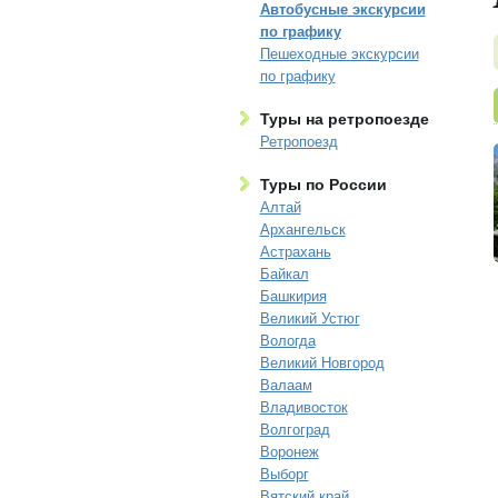
Автобусные экскурсии
по графику
Пешеходные экскурсии
по графику
Туры на ретропоезде
Ретропоезд
Туры по России
Алтай
Архангельск
Астрахань
Байкал
Башкирия
Великий Устюг
Вологда
Великий Новгород
Валаам
Владивосток
Волгоград
Воронеж
Выборг
Вятский край