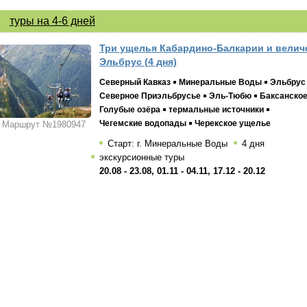
туры на 4-6 дней
Три ущелья Кабардино-Балкарии и велич
Эльбрус (4 дня)
Северный Кавказ
Минеральные Воды
Эльбрус
Северное Приэльбрусье
Эль-Тюбю
Баксанско
Голубые озёра
термальные источники
Чегемские водопады
Черекское ущелье
Маршрут №1980947
Старт: г. Минеральные Воды
4 дня
экскурсионные туры
20.08 - 23.08, 01.11 - 04.11, 17.12 - 20.12