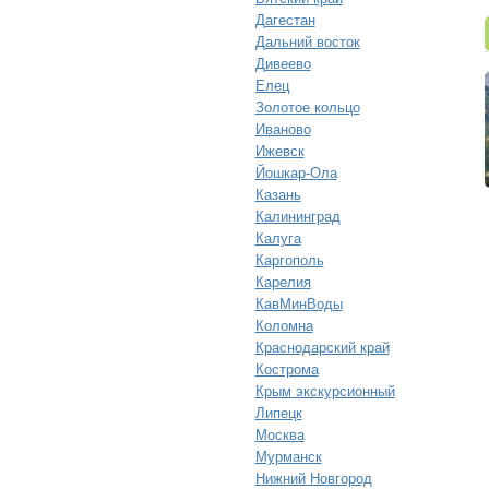
Дагестан
Дальний восток
Дивеево
Елец
Золотое кольцо
Иваново
Ижевск
Йошкар-Ола
Казань
Калининград
Калуга
Каргополь
Карелия
КавМинВоды
Коломна
Краснодарский край
Кострома
Крым экскурсионный
Липецк
Москва
Мурманск
Нижний Новгород