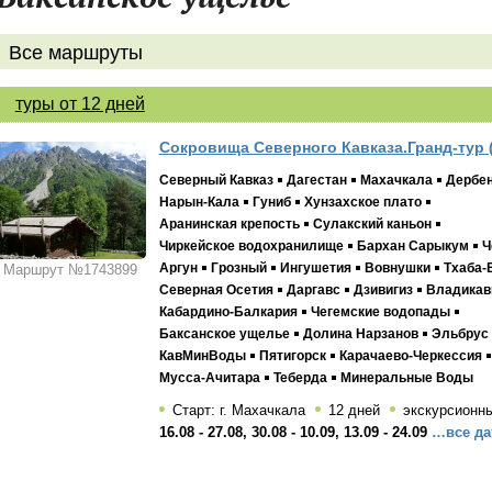
Все маршруты
туры от 12 дней
Сокровища Северного Кавказа.Гранд-тур (
Северный Кавказ
Дагестан
Махачкала
Дербе
Нарын-Кала
Гуниб
Хунзахское плато
Аранинская крепость
Сулакский каньон
Чиркейское водохранилище
Бархан Сарыкум
Ч
Аргун
Грозный
Ингушетия
Вовнушки
Тхаба-
Маршрут №1743899
Северная Осетия
Даргавс
Дзивигиз
Владикав
Кабардино-Балкария
Чегемские водопады
Баксанское ущелье
Долина Нарзанов
Эльбрус
КавМинВоды
Пятигорск
Карачаево-Черкессия
Мусса-Ачитара
Теберда
Минеральные Воды
Старт: г. Махачкала
12 дней
экскурсионн
16.08 - 27.08, 30.08 - 10.09, 13.09 - 24.09
…все да