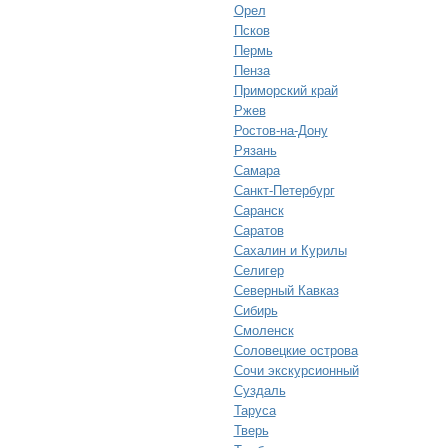
Орел
Псков
Пермь
Пенза
Приморский край
Ржев
Ростов-на-Дону
Рязань
Самара
Санкт-Петербург
Саранск
Саратов
Сахалин и Курилы
Селигер
Северный Кавказ
Сибирь
Смоленск
Соловецкие острова
Сочи экскурсионный
Суздаль
Таруса
Тверь