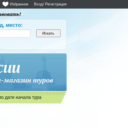
Избранное
Вход
/ Регистрация
твовать!
д, место:
сии
магазин туров
по дате начала тура