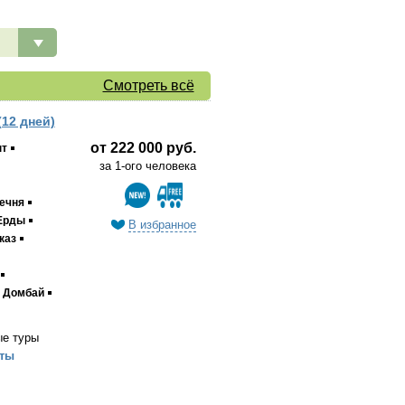
Смотреть всё
12 дней)
от 222 000 руб.
нт
за 1-ого человека
ечня
Ерды
В избранное
каз
Домбай
ые туры
ты