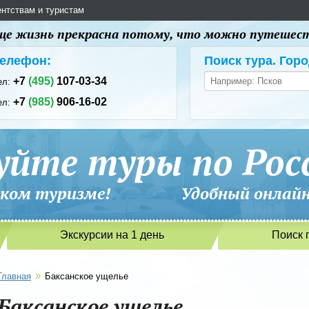
ентствам и туристам
 еще жизнь прекрасна потому, что можно путешес
елефон:
Поиск тура. Горо
+7
(495)
107-03-34
ел:
+7
(985)
906-16-02
ел:
уйте туры по Рос
сийском туризме! Удобный онлайн-
Экскурсии на 1 день
Поиск 
»
Главная
Баксанское ущелье
Баксанское ущелье