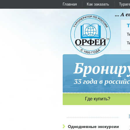
Главная
Как заказать
Тураг
... А
Т
Т
Т
Бронир
33 года в рос
Где купить?
Однодневные экскурсии