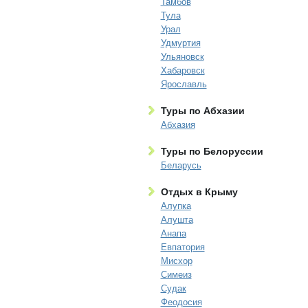
Тамбов
Тула
Урал
Удмуртия
Ульяновск
Хабаровск
Ярославль
Туры по Абхазии
Абхазия
Туры по Белоруссии
Беларусь
Отдых в Крыму
Алупка
Алушта
Анапа
Евпатория
Мисхор
Симеиз
Судак
Феодосия