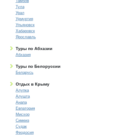
Тамбов
Тула
Урал
Удмуртия
Ульяновск
Хабаровск
Ярославль
Туры по Абхазии
Абхазия
Туры по Белоруссии
Беларусь
Отдых в Крыму
Алупка
Алушта
Анапа
Евпатория
Мисхор
Симеиз
Судак
Феодосия