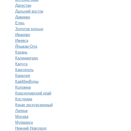
Дагестан
Дальний восток
Дивеево
Елец
Золотое кольцо
Иваново
Ижевск
Йошкар-Ола
Казань
Калининград
Калуга
Каргополь
Карелия
КавМинВоды
Коломна
Краснодарский край
Кострома
Крым экскурсионный
Липецк
Москва
Мурманск
Нижний Новгород