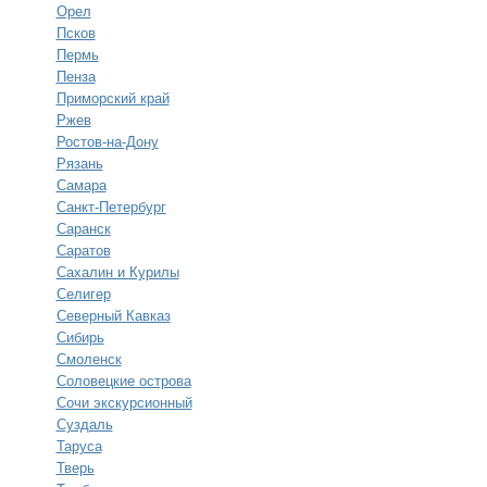
Орел
Псков
Пермь
Пенза
Приморский край
Ржев
Ростов-на-Дону
Рязань
Самара
Санкт-Петербург
Саранск
Саратов
Сахалин и Курилы
Селигер
Северный Кавказ
Сибирь
Смоленск
Соловецкие острова
Сочи экскурсионный
Суздаль
Таруса
Тверь