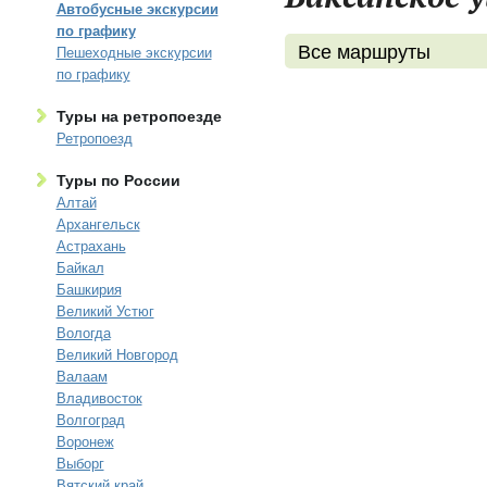
Автобусные экскурсии
по графику
Все маршруты
Пешеходные экскурсии
по графику
Туры на ретропоезде
Ретропоезд
Туры по России
Алтай
Архангельск
Астрахань
Байкал
Башкирия
Великий Устюг
Вологда
Великий Новгород
Валаам
Владивосток
Волгоград
Воронеж
Выборг
Вятский край