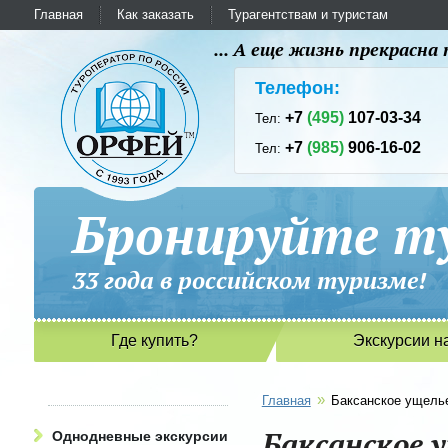
Главная
Как заказать
Турагентствам и туристам
... А еще жизнь прекрасн
Телефон:
+7
(495)
107-03-34
Тел:
+7
(985)
906-16-02
Тел:
Бронируйте ту
33 года в российском туриз
Где купить?
Экскурсии н
»
Главная
Баксанское ущель
Баксанское 
Однодневные экскурсии