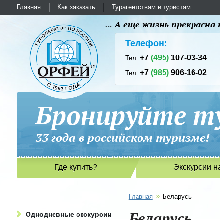
Главная
Как заказать
Турагентствам и туристам
... А еще жизнь прекрасн
Телефон:
+7
(495)
107-03-34
Тел:
+7
(985)
906-16-02
Тел:
Бронируйте ту
33 года в российском туриз
Где купить?
Экскурсии н
»
Главная
Беларусь
Беларусь
Однодневные экскурсии