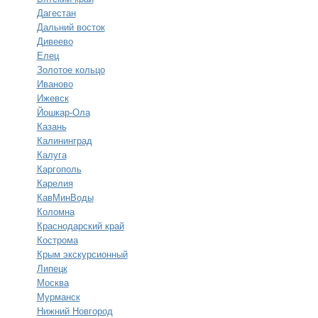
Дагестан
Дальний восток
Дивеево
Елец
Золотое кольцо
Иваново
Ижевск
Йошкар-Ола
Казань
Калининград
Калуга
Каргополь
Карелия
КавМинВоды
Коломна
Краснодарский край
Кострома
Крым экскурсионный
Липецк
Москва
Мурманск
Нижний Новгород