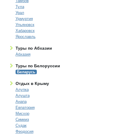
Тамбов
Тула
Урал
Удмуртия
Ульяновск
Хабаровск
Ярославль
Туры по Абхазии
Абхазия
Туры по Белоруссии
Беларусь
Отдых в Крыму
Алупка
Алушта
Анапа
Евпатория
Мисхор
Симеиз
Судак
Феодосия