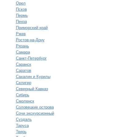
Орел
Псков
Пермь
Пенза
Приморский край
Ржев
Ростов-на-Дону
Рязань
Самара
Санкт-Петербург
Саранск
Саратов
Сахалин и Курилы
Селигер
Северный Кавказ
Сибирь
Смоленск
Соловецкие острова
Сочи экскурсионный
Суздаль
Таруса
Тверь