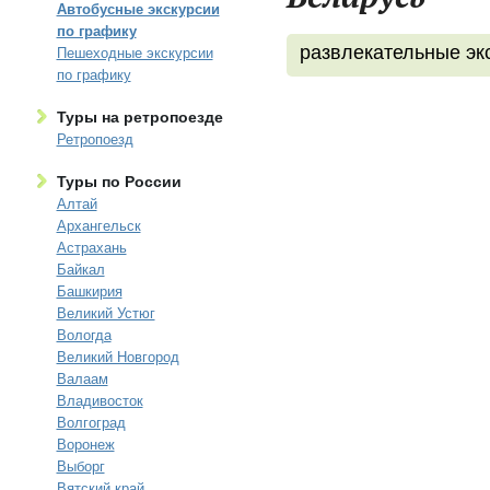
Автобусные экскурсии
по графику
развлекательные эк
Пешеходные экскурсии
по графику
Туры на ретропоезде
Ретропоезд
Туры по России
Алтай
Архангельск
Астрахань
Байкал
Башкирия
Великий Устюг
Вологда
Великий Новгород
Валаам
Владивосток
Волгоград
Воронеж
Выборг
Вятский край