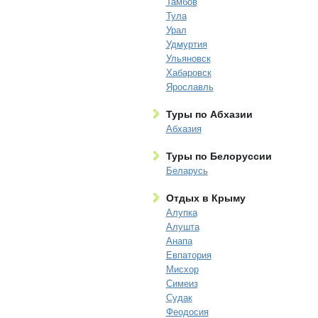
Тамбов
Тула
Урал
Удмуртия
Ульяновск
Хабаровск
Ярославль
Туры по Абхазии
Абхазия
Туры по Белоруссии
Беларусь
Отдых в Крыму
Алупка
Алушта
Анапа
Евпатория
Мисхор
Симеиз
Судак
Феодосия