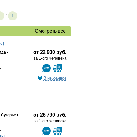
↓
↑
/
Смотреть всё
с)
от 22 900 руб.
гда
за 1-ого человека
ы
В избранное
от 26 790 руб.
Сугорье
за 1-ого человека
ы
ты