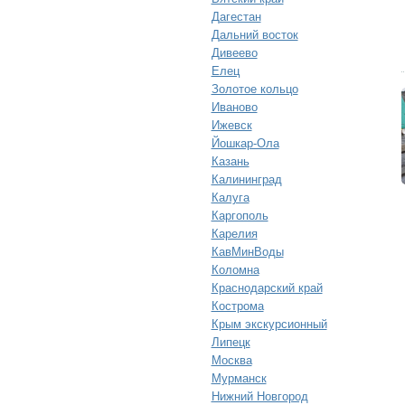
Дагестан
Дальний восток
Дивеево
Елец
Золотое кольцо
Иваново
Ижевск
Йошкар-Ола
Казань
Калининград
Калуга
Каргополь
Карелия
КавМинВоды
Коломна
Краснодарский край
Кострома
Крым экскурсионный
Липецк
Москва
Мурманск
Нижний Новгород