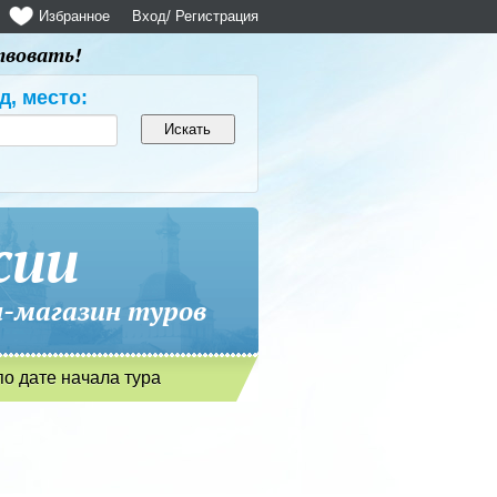
Избранное
Вход
/ Регистрация
твовать!
д, место:
сии
магазин туров
по дате начала тура