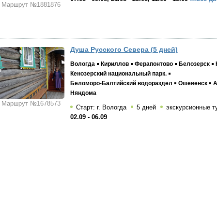
Маршрут №1881876
Душа Русского Севера (5 дней)
Вологда
Кириллов
Ферапонтово
Белозерск
Кенозерский национальный парк.
Беломоро-Балтийский водораздел
Ошевенск
А
Няндома
Маршрут №1678573
Старт: г. Вологда
5 дней
экскурсионные т
02.09 - 06.09