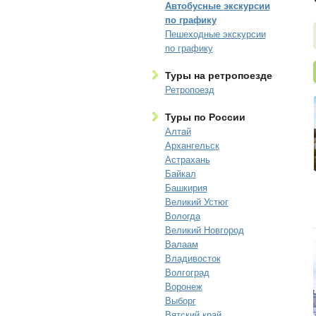
Автобусные экскурсии
по графику
Пешеходные экскурсии
по графику
Туры на ретропоезде
Ретропоезд
Туры по России
Алтай
Архангельск
Астрахань
Байкал
Башкирия
Великий Устюг
Вологда
Великий Новгород
Валаам
Владивосток
Волгоград
Воронеж
Выборг
Вятский край