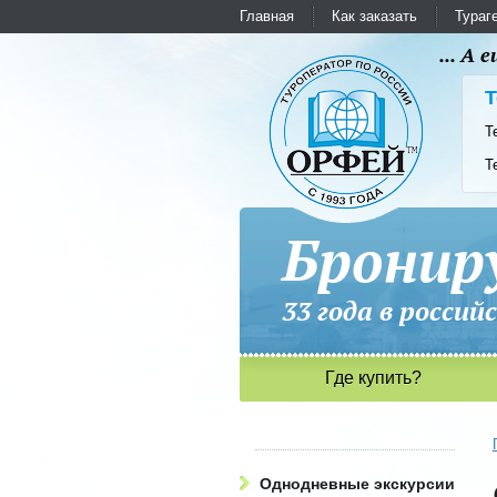
Главная
Как заказать
Тураг
... А
Т
Т
Т
Бронир
33 года в рос
Где купить?
Однодневные экскурсии