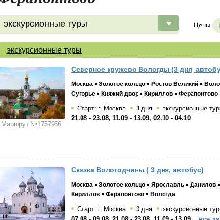
экскурсионные туры
Цены
экскурсионные туры
Северное кружево Вологды (3 дня, автобу
Москва
Золотое кольцо
Ростов Великий
Воло
Сугорье
Княжий двор
Кириллов
Ферапонтово
Старт: г. Москва
3 дня
экскурсионные тур
21.08 - 23.08, 11.09 - 13.09, 02.10 - 04.10
Маршрут №1757956
Сказка Вологодчины ( 3 дня, автобус)
Москва
Золотое кольцо
Ярославль
Данилов
Кириллов
Ферапонтово
Вологда
Старт: г. Москва
3 дня
экскурсионные тур
07.08 - 09.08, 21.08 - 23.08, 11.09 - 13.09
…все да