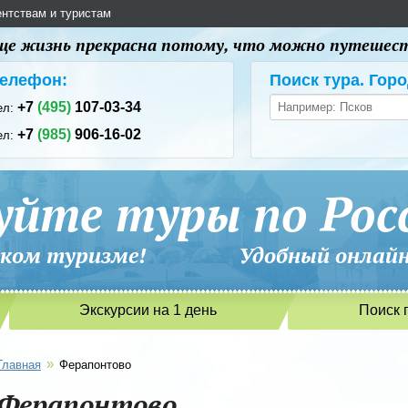
ентствам и туристам
 еще жизнь прекрасна потому, что можно путешес
елефон:
Поиск тура. Горо
+7
(495)
107-03-34
ел:
+7
(985)
906-16-02
ел:
уйте туры по Рос
сийском туризме! Удобный онлайн-
Экскурсии на 1 день
Поиск 
»
Главная
Ферапонтово
Ферапонтово