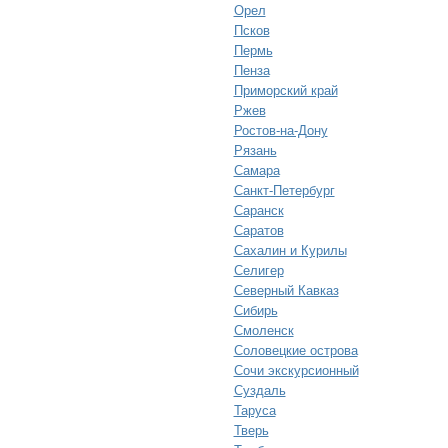
Орел
Псков
Пермь
Пенза
Приморский край
Ржев
Ростов-на-Дону
Рязань
Самара
Санкт-Петербург
Саранск
Саратов
Сахалин и Курилы
Селигер
Северный Кавказ
Сибирь
Смоленск
Соловецкие острова
Сочи экскурсионный
Суздаль
Таруса
Тверь