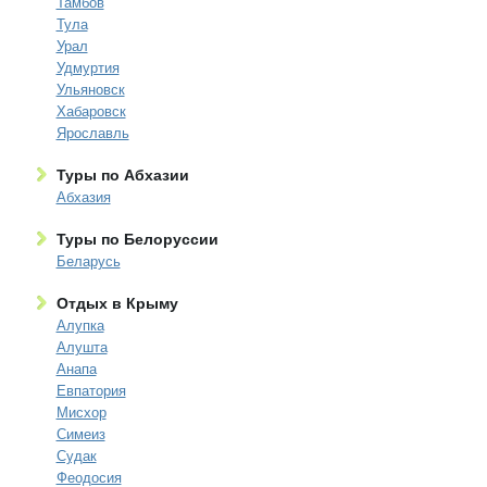
Тамбов
Тула
Урал
Удмуртия
Ульяновск
Хабаровск
Ярославль
Туры по Абхазии
Абхазия
Туры по Белоруссии
Беларусь
Отдых в Крыму
Алупка
Алушта
Анапа
Евпатория
Мисхор
Симеиз
Судак
Феодосия