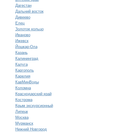
Дагестан
Дальний восток
Дивеево
Елец
Золотое кольцо
Иваново
Ижевск
Йошкар-Ола
Казань
Калининград
Калуга
Каргополь
Карелия
КавМинВоды
Коломна
Краснодарский край
Кострома
Крым экскурсионный
Липецк
Москва
Мурманск
Нижний Новгород