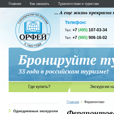
Главная
Как заказать
Турагентствам и туристам
... А еще жизнь прекрасн
Телефон:
+7
(495)
107-03-34
Тел:
+7
(985)
906-16-02
Тел:
Бронируйте ту
33 года в российском туриз
Где купить?
Экскурсии н
»
Главная
Ферапонтово
Ферапонтов
Однодневные экскурсии