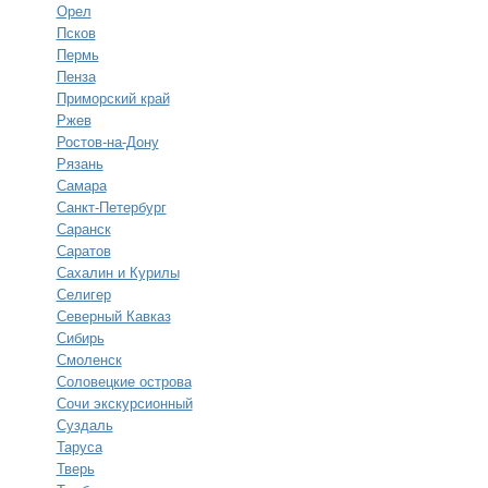
Орел
Псков
Пермь
Пенза
Приморский край
Ржев
Ростов-на-Дону
Рязань
Самара
Санкт-Петербург
Саранск
Саратов
Сахалин и Курилы
Селигер
Северный Кавказ
Сибирь
Смоленск
Соловецкие острова
Сочи экскурсионный
Суздаль
Таруса
Тверь