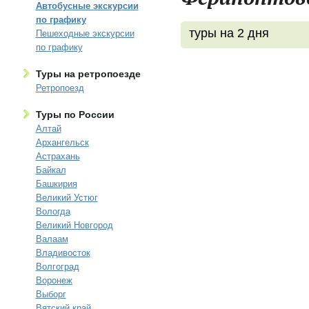
Автобусные экскурсии
по графику
туры на 2 дня
Пешеходные экскурсии
по графику
Туры на ретропоезде
Ретропоезд
Туры по России
Алтай
Архангельск
Астрахань
Байкал
Башкирия
Великий Устюг
Вологда
Великий Новгород
Валаам
Владивосток
Волгоград
Воронеж
Выборг
Вятский край