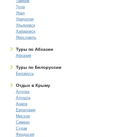
Тамбов
Тула
Урал
Удмуртия
Ульяновск
Хабаровск
Ярославль
Туры по Абхазии
Абхазия
Туры по Белоруссии
Беларусь
Отдых в Крыму
Алупка
Алушта
Анапа
Евпатория
Мисхор
Симеиз
Судак
Феодосия