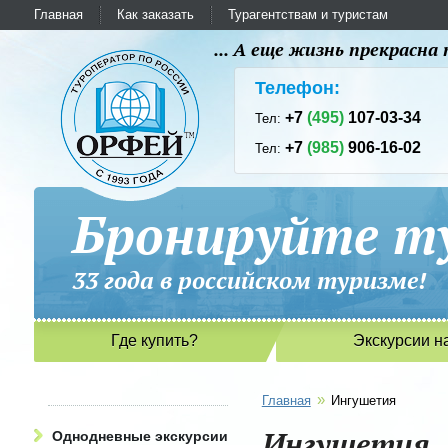
Главная
Как заказать
Турагентствам и туристам
... А еще жизнь прекрасн
Телефон:
+7
(495)
107-03-34
Тел:
+7
(985)
906-16-02
Тел:
Бронируйте ту
33 года в российском туриз
Где купить?
Экскурсии н
»
Главная
Ингушетия
Ингушетия
Однодневные экскурсии