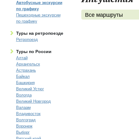
Автобусные экскурсии
по графику
Все маршруты
Пешеходные экскурсии
по графику
Туры на ретропоезде
Ретропоезд
Туры по России
Алтай
Архангельск
Астрахань
Байкал
Башкирия
Великий Устюг
Вологда
Великий Новгород
Валаам
Владивосток
Волгоград
Воронеж
Выборг
Вятский край