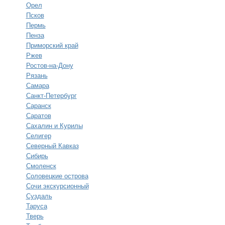
Орел
Псков
Пермь
Пенза
Приморский край
Ржев
Ростов-на-Дону
Рязань
Самара
Санкт-Петербург
Саранск
Саратов
Сахалин и Курилы
Селигер
Северный Кавказ
Сибирь
Смоленск
Соловецкие острова
Сочи экскурсионный
Суздаль
Таруса
Тверь