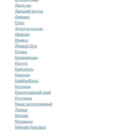
Дагестан
Дальний восток
Дивеево
Елец
Золотое кольцо
Иваново
Ижевск
Йошкар-Ола
Казань
Калининград
Калуга
Каргополь
Карелия
КавМинВоды
Коломна
Краснодарский край
Кострома
Крым экскурсионный
Липецк
Москва
Мурманск
Нижний Новгород