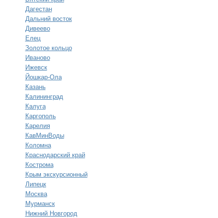
Дагестан
Дальний восток
Дивеево
Елец
Золотое кольцо
Иваново
Ижевск
Йошкар-Ола
Казань
Калининград
Калуга
Каргополь
Карелия
КавМинВоды
Коломна
Краснодарский край
Кострома
Крым экскурсионный
Липецк
Москва
Мурманск
Нижний Новгород