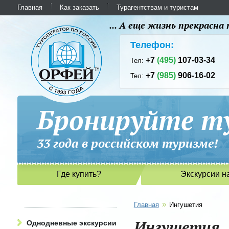
Главная
Как заказать
Турагентствам и туристам
... А еще жизнь прекрасн
Телефон:
+7
(495)
107-03-34
Тел:
+7
(985)
906-16-02
Тел:
Бронируйте ту
33 года в российском туриз
Где купить?
Экскурсии н
»
Главная
Ингушетия
Ингушетия
Однодневные экскурсии