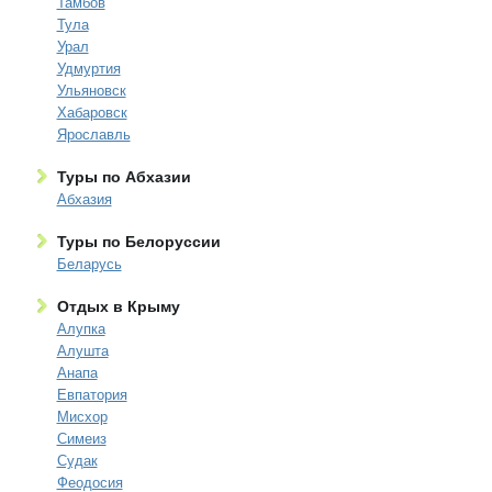
Тамбов
Тула
Урал
Удмуртия
Ульяновск
Хабаровск
Ярославль
Туры по Абхазии
Абхазия
Туры по Белоруссии
Беларусь
Отдых в Крыму
Алупка
Алушта
Анапа
Евпатория
Мисхор
Симеиз
Судак
Феодосия