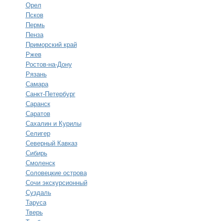
Орел
Псков
Пермь
Пенза
Приморский край
Ржев
Ростов-на-Дону
Рязань
Самара
Санкт-Петербург
Саранск
Саратов
Сахалин и Курилы
Селигер
Северный Кавказ
Сибирь
Смоленск
Соловецкие острова
Сочи экскурсионный
Суздаль
Таруса
Тверь