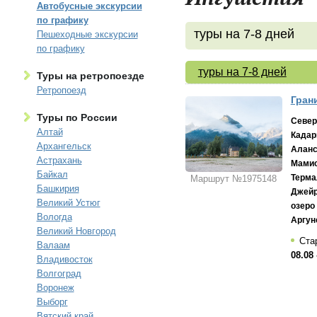
Автобусные экскурсии
по графику
туры на 7-8 дней
Пешеходные экскурсии
по графику
туры на 7-8 дней
Туры на ретропоезде
Ретропоезд
Грани
Туры по России
Север
Алтай
Кадар
Архангельск
Аланс
Астрахань
Мамис
Байкал
Терма
Маршрут №1975148
Башкирия
Джейр
Великий Устюг
озеро
Вологда
Аргун
Великий Новгород
Стар
Валаам
08.08 
Владивосток
Волгоград
Воронеж
Выборг
Вятский край