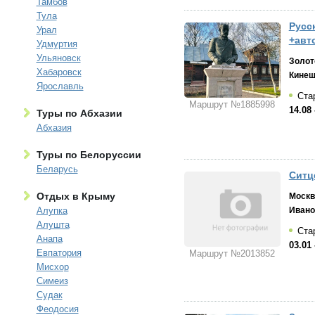
Тамбов
Тула
Русс
Урал
+авт
Удмуртия
Ульяновск
Золот
Хабаровск
Кине
Ярославль
Стар
Маршрут №1885998
14.08 
Туры по Абхазии
Абхазия
Туры по Белоруссии
Беларусь
Ситц
Отдых в Крыму
Москв
Ивано
Алупка
Алушта
Стар
Анапа
03.01 
Евпатория
Маршрут №2013852
Мисхор
Симеиз
Судак
Феодосия