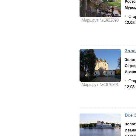
Росто
Муро
Стар
Маршрут №1922898
12.08 
Золо
Золот
Серги
Ивано
Стар
Маршрут №1976291
12.08 
Всё 
Золот
Ивано