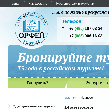
Главная
Как заказать
Турагентствам и туристам
... А еще жизнь прекрасн
Телефон:
+7
(495)
107-03-34
Тел:
+7
(985)
906-16-02
Тел:
Бронируйте ту
33 года в российском туриз
Где купить?
Экскурсии н
»
Главная
Иваново
Иваново
Однодневные экскурсии