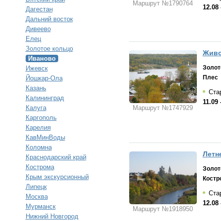
Маршрут №1790764
12.08 
Дагестан
Дальний восток
Дивеево
Елец
Золотое кольцо
Живо
Иваново
Золот
Ижевск
Плес
Йошкар-Ола
Казань
Стар
Калининград
11.09 
Калуга
Маршрут №1747929
Каргополь
Карелия
КавМинВоды
Коломна
Летн
Краснодарский край
Кострома
Золот
Крым экскурсионный
Костр
Липецк
Стар
Москва
12.08 
Мурманск
Маршрут №1918950
Нижний Новгород