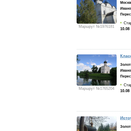
Москв
Ивано
Перес
Стар
Маршрут №1976181
10.08 
Клас
Золот
Ивано
Перес
Стар
Маршрут №1765204
10.08 
Источ
Золот