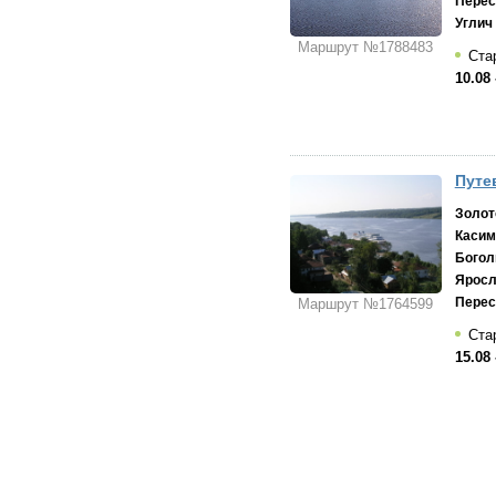
Перес
Углич
Маршрут №1788483
Стар
10.08 
Путе
Золот
Касим
Богол
Яросл
Перес
Маршрут №1764599
Стар
15.08 