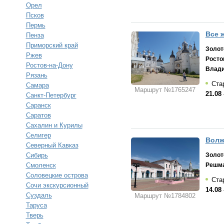
Орел
Псков
Пермь
Все 
Пенза
Приморский край
Золот
Ржев
Росто
Ростов-на-Дону
Влад
Рязань
Стар
Самара
Маршрут №1765247
21.08 
Санкт-Петербург
Саранск
Саратов
Сахалин и Курилы
Селигер
Волж
Северный Кавказ
Сибирь
Золот
Смоленск
Решм
Соловецкие острова
Стар
Сочи экскурсионный
14.08 
Суздаль
Маршрут №1784802
Таруса
Тверь