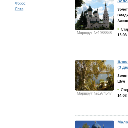
Золо
Форос
Ялта
Золот
Влад
Алекс
Стар
Маршрут №1988848
13.08 
Блес
(3 дн
Золот
Шуя
Стар
Маршрут №1974547
14.08 
Мало