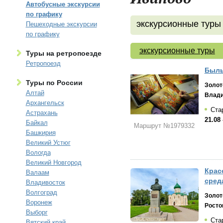
Автобусные экскурсии
по графику
экскурсионные туры
Пешеходные экскурсии
по графику
экскурсионные туры
Туры на ретропоезде
Ретропоезд
Быль
Туры по России
Золот
Алтай
Влад
Архангельск
Ста
Астрахань
21.08 
Байкал
Маршрут №1979332
Башкирия
Великий Устюг
Вологда
Великий Новгород
Крас
Валаам
сред
Владивосток
Волгоград
Золот
Воронеж
Росто
Выборг
Стар
Вятский край