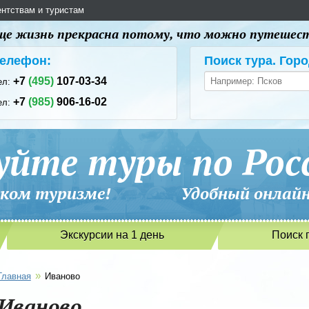
ентствам и туристам
 еще жизнь прекрасна потому, что можно путешес
елефон:
Поиск тура. Горо
+7
(495)
107-03-34
ел:
+7
(985)
906-16-02
ел:
уйте туры по Рос
сийском туризме! Удобный онлайн-
Экскурсии на 1 день
Поиск 
»
Главная
Иваново
Иваново