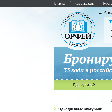
Главная
Как заказать
Тураг
... А
Т
Т
Т
Бронир
33 года в рос
Где купить?
Однодневные экскурсии