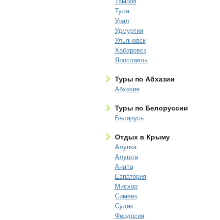
Тамбов
Тула
Урал
Удмуртия
Ульяновск
Хабаровск
Ярославль
Туры по Абхазии
Абхазия
Туры по Белоруссии
Беларусь
Отдых в Крыму
Алупка
Алушта
Анапа
Евпатория
Мисхор
Симеиз
Судак
Феодосия