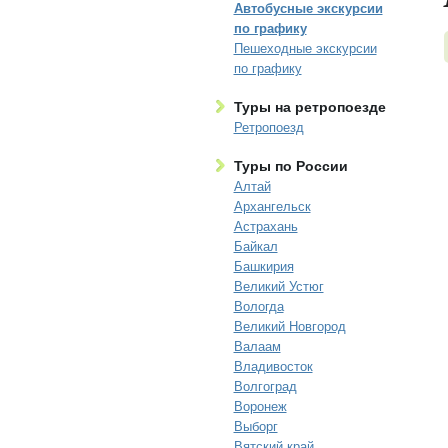
Автобусные экскурсии
по графику
Пешеходные экскурсии
по графику
Туры на ретропоезде
Ретропоезд
Туры по России
Алтай
Архангельск
Астрахань
Байкал
Башкирия
Великий Устюг
Вологда
Великий Новгород
Валаам
Владивосток
Волгоград
Воронеж
Выборг
Вятский край