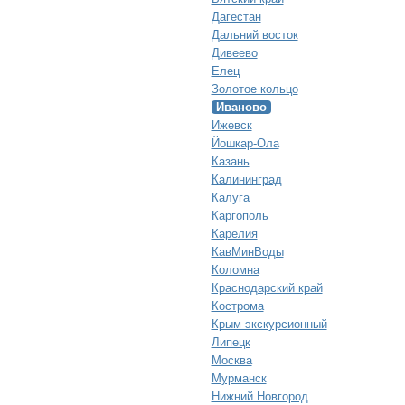
Дагестан
Дальний восток
Дивеево
Елец
Золотое кольцо
Иваново
Ижевск
Йошкар-Ола
Казань
Калининград
Калуга
Каргополь
Карелия
КавМинВоды
Коломна
Краснодарский край
Кострома
Крым экскурсионный
Липецк
Москва
Мурманск
Нижний Новгород