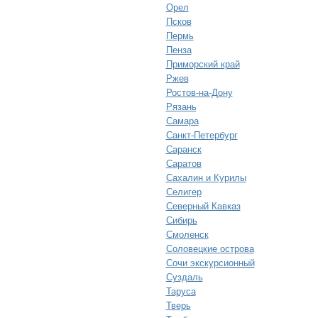
Орел
Псков
Пермь
Пенза
Приморский край
Ржев
Ростов-на-Дону
Рязань
Самара
Санкт-Петербург
Саранск
Саратов
Сахалин и Курилы
Селигер
Северный Кавказ
Сибирь
Смоленск
Соловецкие острова
Сочи экскурсионный
Суздаль
Таруса
Тверь