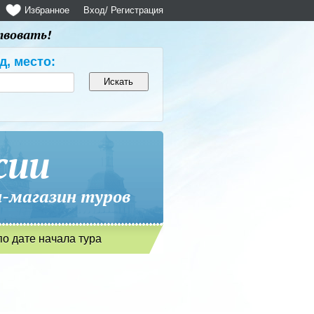
Избранное
Вход
/ Регистрация
твовать!
д, место:
сии
магазин туров
по дате начала тура