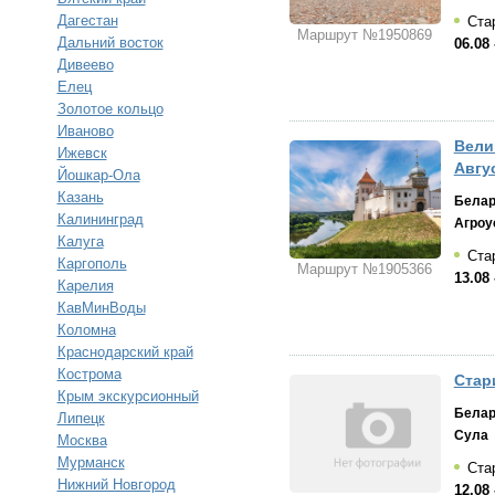
Дагестан
Стар
Маршрут №1950869
Дальний восток
06.08 
Дивеево
Елец
Золотое кольцо
Иваново
Вели
Ижевск
Авгус
Йошкар-Ола
Казань
Белар
Калининград
Агроу
Калуга
Стар
Каргополь
Маршрут №1905366
13.08 
Карелия
КавМинВоды
Коломна
Краснодарский край
Кострома
Стар
Крым экскурсионный
Белар
Липецк
Сула
Москва
Мурманск
Стар
Нижний Новгород
12.08 