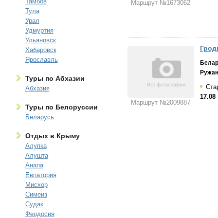
Тамбов
Маршрут №1673062
Тула
Урал
Удмуртия
Ульяновск
Грод
Хабаровск
Ярославль
Белар
Ружа
Туры по Абхазии
Стар
Абхазия
17.08 
Маршрут №2009887
Туры по Белоруссии
Беларусь
Отдых в Крыму
Алупка
Алушта
Анапа
Евпатория
Мисхор
Симеиз
Судак
Феодосия