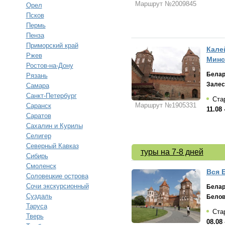
Маршрут №2009845
Орел
Псков
Пермь
Пенза
Приморский край
Калей
Ржев
Минс
Ростов-на-Дону
Белар
Рязань
Залес
Самара
Санкт-Петербург
Стар
Маршрут №1905331
Саранск
11.08 
Саратов
Сахалин и Курилы
Селигер
Северный Кавказ
туры на 7-8 дней
Сибирь
Смоленск
Вся 
Соловецкие острова
Сочи экскурсионный
Белар
Суздаль
Белов
Таруса
Стар
Тверь
08.08 