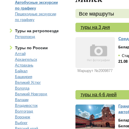
Автобусные экскурсии
по графику
Все маршруты
Пешеходные экскурсии
по графику
туры на 3 дня
Туры на ретропоезде
Ретропоезд
Сред
Белар
Туры по России
Алтай
Стар
Архангельск
21.08 
Астрахань
Маршрут №2009877
Байкал
Башкирия
Великий Устюг
Вологда
Великий Новгород
туры на 4-6 дней
Валаам
Владивосток
Гран
Волгоград
авто
Воронеж
Белар
Выборг
Белов
Вятский край