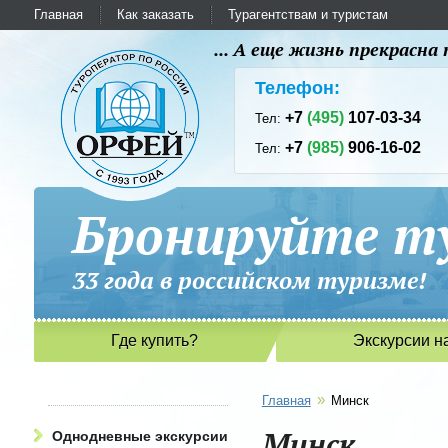
Главная
Как заказать
Турагентствам и туристам
... А еще жизнь прекрасн
Телефон:
+7
(495)
107-03-34
Тел:
+7
(985)
906-16-02
Тел:
Бронируйте ту
33 года в российском туриз
Где купить?
Экскурсии н
»
Главная
Минск
Минск
Однодневные экскурсии