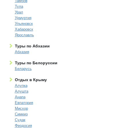
Тамбов
Тула
Урал
Удмуртия
Ульяновск
Хабаровск
Ярославль
Туры по Абхазии
Абхазия
Туры по Белоруссии
Беларусь
Отдых в Крыму
Алупка
Алушта
Анапа
Евпатория
Мисхор
Симеиз
Судак
Феодосия