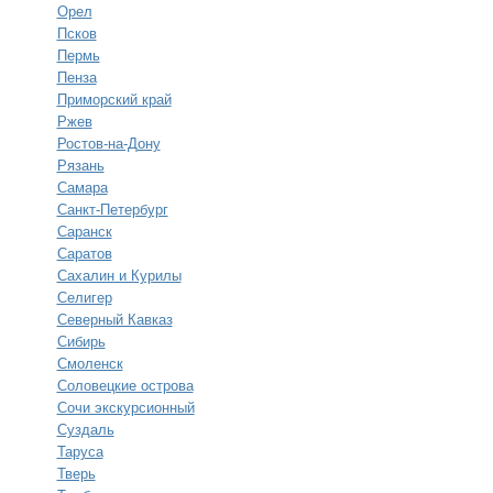
Орел
Псков
Пермь
Пенза
Приморский край
Ржев
Ростов-на-Дону
Рязань
Самара
Санкт-Петербург
Саранск
Саратов
Сахалин и Курилы
Селигер
Северный Кавказ
Сибирь
Смоленск
Соловецкие острова
Сочи экскурсионный
Суздаль
Таруса
Тверь