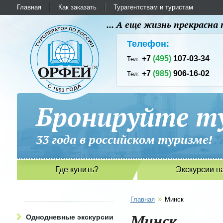
Главная
Как заказать
Турагентствам и туристам
... А еще жизнь прекрасн
Телефон:
+7
(495)
107-03-34
Тел:
+7
(985)
906-16-02
Тел:
Бронируйте ту
33 года в российском туриз
Где купить?
Экскурсии н
»
Главная
Минск
Минск
Однодневные экскурсии