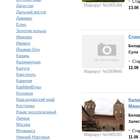
Стар
Маршрут №1905366
Дагестан
13.08 
Дальний восток
Дивеево
Елец
Золотое кольцо
Стар
Иваново
Ижевск
Белар
Йошкар-Ола
Сула
Казань
Стар
Калининград
12.08 
Калуга
Маршрут №2009845
Каргополь
Карелия
КавМинВоды
Коломна
Краснодарский край
Калей
Кострома
Минс
Крым экскурсионный
Белар
Липецк
Залес
Москва
Мурманск
Стар
Маршрут №1905331
Нижний Новгород
11.08 