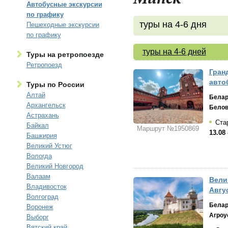
Автобусные экскурсии
по графику
туры на 4-6 дня
Пешеходные экскурсии
по графику
туры на 4-6 дней
Туры на ретропоезде
Ретропоезд
Гран
авто
Туры по России
Алтай
Белар
Архангельск
Белов
Астрахань
Стар
Байкал
Маршрут №1950869
13.08 
Башкирия
Великий Устюг
Вологда
Великий Новгород
Валаам
Вели
Владивосток
Авгус
Волгоград
Белар
Воронеж
Агроу
Выборг
Вятский край