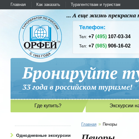
Главная
Как заказать
Турагентствам и туристам
... А еще жизнь прекрасн
Телефон:
+7
(495)
107-03-34
Тел:
+7
(985)
906-16-02
Тел:
Бронируйте ту
33 года в российском туриз
Где купить?
Экскурсии н
»
Главная
Печоры
Печоры
Однодневные экскурсии