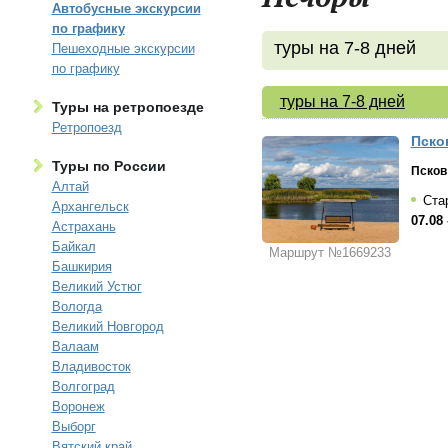
Автобусные экскурсии
по графику
туры на 7-8 дней
Пешеходные экскурсии
по графику
туры на 7-8 дней
Туры на ретропоезде
Ретропоезд
Пско
Туры по России
Псков
Алтай
Стар
Архангельск
07.08 
Астрахань
Байкал
Маршрут №1669233
Башкирия
Великий Устюг
Вологда
Великий Новгород
Валаам
Владивосток
Волгоград
Воронеж
Выборг
Вятский край