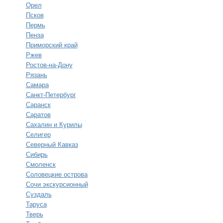
Орел
Псков
Пермь
Пенза
Приморский край
Ржев
Ростов-на-Дону
Рязань
Самара
Санкт-Петербург
Саранск
Саратов
Сахалин и Курилы
Селигер
Северный Кавказ
Сибирь
Смоленск
Соловецкие острова
Сочи экскурсионный
Суздаль
Таруса
Тверь