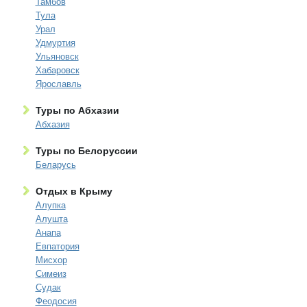
Тамбов
Тула
Урал
Удмуртия
Ульяновск
Хабаровск
Ярославль
Туры по Абхазии
Абхазия
Туры по Белоруссии
Беларусь
Отдых в Крыму
Алупка
Алушта
Анапа
Евпатория
Мисхор
Симеиз
Судак
Феодосия