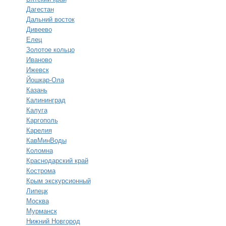
Дагестан
Дальний восток
Дивеево
Елец
Золотое кольцо
Иваново
Ижевск
Йошкар-Ола
Казань
Калининград
Калуга
Каргополь
Карелия
КавМинВоды
Коломна
Краснодарский край
Кострома
Крым экскурсионный
Липецк
Москва
Мурманск
Нижний Новгород