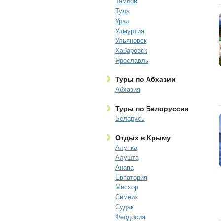
Тамбов
Тула
Урал
Удмуртия
Ульяновск
Хабаровск
Ярославль
Туры по Абхазии
Абхазия
Туры по Белоруссии
Беларусь
Отдых в Крыму
Алупка
Алушта
Анапа
Евпатория
Мисхор
Симеиз
Судак
Феодосия