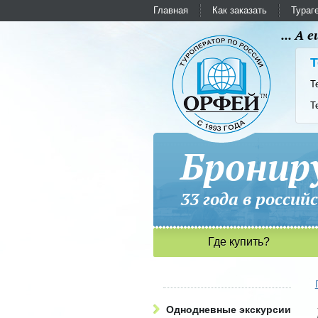
Главная
Как заказать
Тураг
... А
Т
Т
Т
Бронир
33 года в рос
Где купить?
Однодневные экскурсии