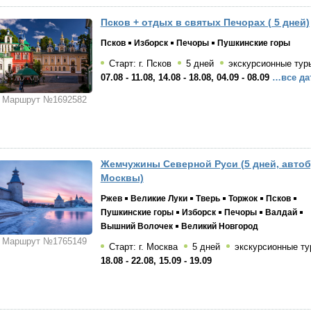
Псков + отдых в святых Печорах ( 5 дней)
Псков
Изборск
Печоры
Пушкинские горы
Старт: г. Псков
5 дней
экскурсионные тур
07.08 - 11.08, 14.08 - 18.08, 04.09 - 08.09
…все да
Маршрут №1692582
Жемчужины Северной Руси (5 дней, автоб
Москвы)
Ржев
Великие Луки
Тверь
Торжок
Псков
Пушкинские горы
Изборск
Печоры
Валдай
Вышний Волочек
Великий Новгород
Маршрут №1765149
Старт: г. Москва
5 дней
экскурсионные ту
18.08 - 22.08, 15.09 - 19.09