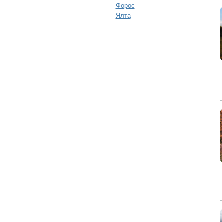
Форос
Ялта