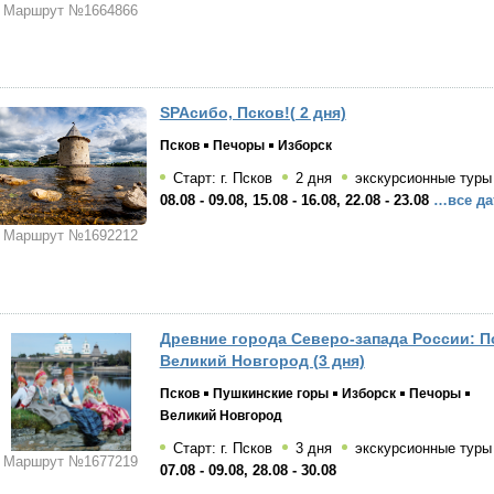
Маршрут №1664866
SPAсибо, Псков!( 2 дня)
Псков
Печоры
Изборск
Старт: г. Псков
2 дня
экскурсионные туры
08.08 - 09.08, 15.08 - 16.08, 22.08 - 23.08
…все да
Маршрут №1692212
Древние города Северо-запада России: П
Великий Новгород (3 дня)
Псков
Пушкинские горы
Изборск
Печоры
Великий Новгород
Старт: г. Псков
3 дня
экскурсионные туры
Маршрут №1677219
07.08 - 09.08, 28.08 - 30.08