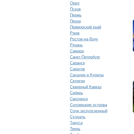
Орел
Псков
Пермь
Пенза
Приморский край
Ржев
Ростов-на-Дону
Рязань
Самара
Санкт-Петербург
Саранск
Саратов
Сахалин и Курилы
Селигер
Северный Кавказ
Сибирь
Смоленск
Соловецкие острова
Сочи экскурсионный
Суздаль
Таруса
Тверь