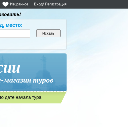
Избранное
Вход
/ Регистрация
твовать!
д, место:
сии
магазин туров
по дате начала тура