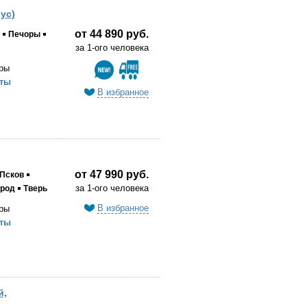
ус)
от 44 890 руб.
Печоры
за 1-ого человека
ры
ты
В избранное
от 47 990 руб.
Псков
за 1-ого человека
ород
Тверь
В избранное
ры
ты
й,