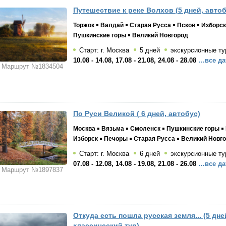
Путешествие к реке Волхов (5 дней, автоб
Торжок
Валдай
Старая Русса
Псков
Изборск
Пушкинские горы
Великий Новгород
Старт: г. Москва
5 дней
экскурсионные ту
10.08 - 14.08, 17.08 - 21.08, 24.08 - 28.08
…все да
Маршрут №1834504
По Руси Великой ( 6 дней, автобус)
Москва
Вязьма
Смоленск
Пушкинские горы
Изборск
Печоры
Старая Русса
Великий Новг
Старт: г. Москва
6 дней
экскурсионные ту
07.08 - 12.08, 14.08 - 19.08, 21.08 - 26.08
…все да
Маршрут №1897837
Откуда есть пошла русская земля... (5 дне
классический тур)