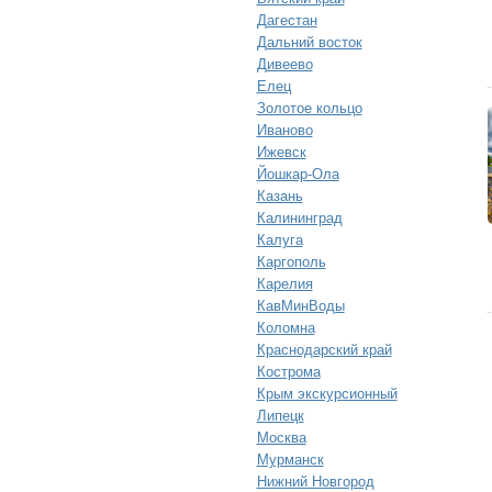
Дагестан
Дальний восток
Дивеево
Елец
Золотое кольцо
Иваново
Ижевск
Йошкар-Ола
Казань
Калининград
Калуга
Каргополь
Карелия
КавМинВоды
Коломна
Краснодарский край
Кострома
Крым экскурсионный
Липецк
Москва
Мурманск
Нижний Новгород