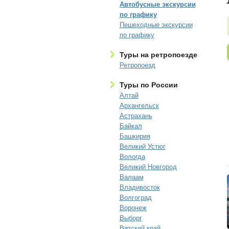
Автобусные экскурсии
по графику
Пешеходные экскурсии
по графику
Туры на ретропоезде
Ретропоезд
Туры по России
Алтай
Архангельск
Астрахань
Байкал
Башкирия
Великий Устюг
Вологда
Великий Новгород
Валаам
Владивосток
Волгоград
Воронеж
Выборг
Вятский край