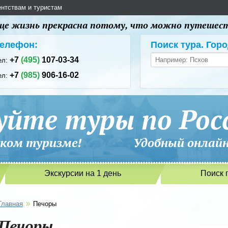
ентствам и туристам
 еще жизнь прекрасна потому, что можно путешес
елефон:
Поиск тура. Горо
+7
(495)
107-03-34
ел:
+7
(985)
906-16-02
ел:
уйте туры по Рос
сийском туризме! Удобный онлайн-
Экскурсии на 1 день
Поиск 
»
Главная
Печоры
Печоры