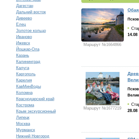
Дагестан
Обая
Дальний восток
Дивеево
Псков
Елец
Стар
Золотое кольцо
14.08 
Иваново
Ижевск
Маршрут №1664866
Йошкар-Ола
Казань
Калининград
Калуга
Древ
Каргополь
Вели
Карелия
КавМинВоды
Псков
Коломна
Велик
Краснодарский край
Стар
Кострома
Маршрут №1677219
28.08 
Крым экскурсионный
Липецк
Москва
Мурманск
Нижний Новгород