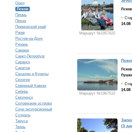
SPAси
Орел
Псков
Псков
Пермь
Стар
Пенза
14.08 
Приморский край
Ржев
Маршрут №1957825
Ростов-на-Дону
Рязань
Самара
Санкт-Петербург
Пско
Саранск
Саратов
Псков
Сахалин и Курилы
Пушки
Селигер
Стар
Северный Кавказ
14.08 
Сибирь
Маршрут №1967510
Смоленск
Соловецкие острова
Сочи экскурсионный
Суздаль
Запо
Таруса
(3 дн
Тверь