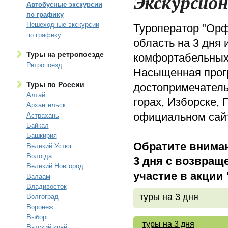
Экскурсион
Автобусные экскурсии
по графику
Пешеходные экскурсии
Туроператор "Орф
по графику
область на 3 дня
Туры на ретропоезде
комфортабельных 
Ретропоезд
Насыщенная прог
Туры по России
достопримечател
Алтай
горах, Изборске, 
Архангельск
официальном сайт
Астрахань
Байкал
Башкирия
Обратите вниман
Великий Устюг
Вологда
3 дня с возвращ
Великий Новгород
участие в акции 
Валаам
Владивосток
туры на 3 дня
Волгоград
Воронеж
Выборг
туры на 3 дня
Вятский край