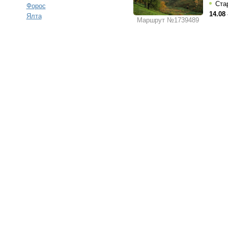
Ста
Форос
14.08 
Ялта
Маршрут №1739489