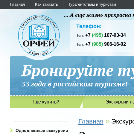
Главная
Как заказать
Турагентствам и туристам
... А еще жизнь прекрасн
Телефон:
+7
(495)
107-03-34
Тел:
+7
(985)
906-16-02
Тел:
Бронируйте ту
33 года в российском туриз
Где купить?
Экскурсии н
»
Главная
Экскур
Однодневные экскурсии