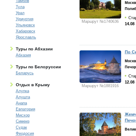
Тамбов
Москв
Тула
Полиб
Урал
Стар
Удмуртия
Маршрут №1740636
14.08 
Ульяновск
Хабаровск
Ярославль
Туры по Абхазии
По С
Абхазия
Москв
Туры по Белоруссии
Печо
Беларусь
Стар
12.08 
Отдых в Крыму
Маршрут №1881916
Алупка
Алушта
Анапа
Евпатория
Жемч
Мисхор
Печо
Симеиз
Судак
Велик
Феодосия