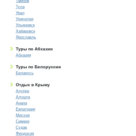
Тамбов
Тула
Урал
Удмуртия
Ульяновск
Хабаровск
Ярославль
Туры по Абхазии
Абхазия
Туры по Белоруссии
Беларусь
Отдых в Крыму
Алупка
Алушта
Анапа
Евпатория
Мисхор
Симеиз
Судак
Феодосия