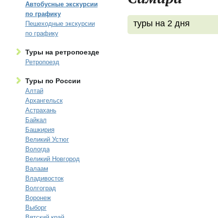
Автобусные экскурсии
по графику
туры на 2 дня
Пешеходные экскурсии
по графику
Туры на ретропоезде
Ретропоезд
Туры по России
Алтай
Архангельск
Астрахань
Байкал
Башкирия
Великий Устюг
Вологда
Великий Новгород
Валаам
Владивосток
Волгоград
Воронеж
Выборг
Вятский край