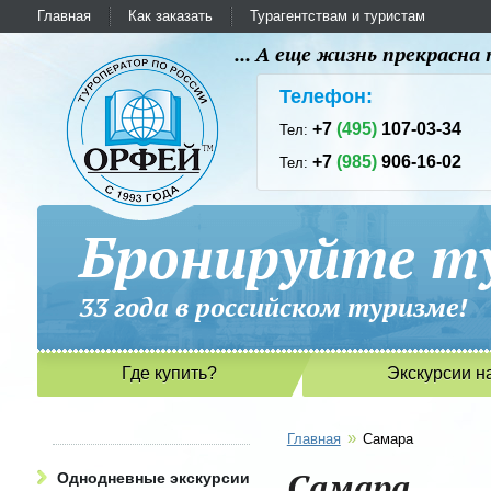
Главная
Как заказать
Турагентствам и туристам
... А еще жизнь прекрасн
Телефон:
+7
(495)
107-03-34
Тел:
+7
(985)
906-16-02
Тел:
Бронируйте ту
33 года в российском туриз
Где купить?
Экскурсии н
»
Главная
Самара
Самара
Однодневные экскурсии