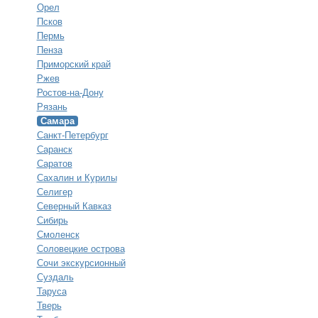
Орел
Псков
Пермь
Пенза
Приморский край
Ржев
Ростов-на-Дону
Рязань
Самара
Санкт-Петербург
Саранск
Саратов
Сахалин и Курилы
Селигер
Северный Кавказ
Сибирь
Смоленск
Соловецкие острова
Сочи экскурсионный
Суздаль
Таруса
Тверь