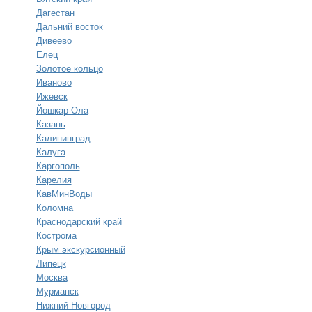
Дагестан
Дальний восток
Дивеево
Елец
Золотое кольцо
Иваново
Ижевск
Йошкар-Ола
Казань
Калининград
Калуга
Каргополь
Карелия
КавМинВоды
Коломна
Краснодарский край
Кострома
Крым экскурсионный
Липецк
Москва
Мурманск
Нижний Новгород