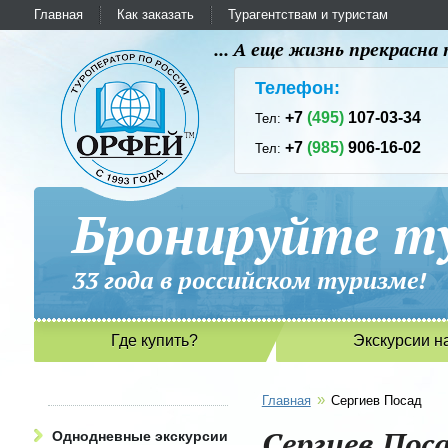
Главная
Как заказать
Турагентствам и туристам
... А еще жизнь прекрасн
Телефон:
+7
(495)
107-03-34
Тел:
+7
(985)
906-16-02
Тел:
Бронируйте ту
33 года в российском туриз
Где купить?
Экскурсии н
»
Главная
Сергиев Посад
Сергиев Пос
Однодневные экскурсии