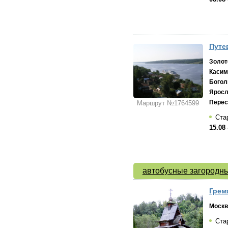
Путе
Золот
Касим
Богол
Яросл
Перес
Маршрут №1764599
Стар
15.08 
автобусные загородны
Грем
Москв
Стар