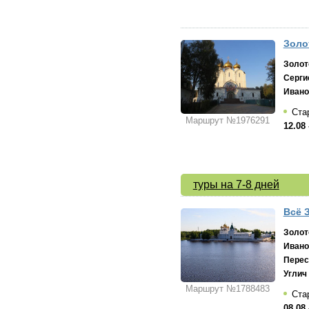
Золо
Золот
Серги
Ивано
Стар
Маршрут №1976291
12.08 
туры на 7-8 дней
Всё 
Золот
Ивано
Перес
Углич
Маршрут №1788483
Стар
08.08 