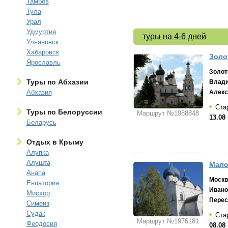
Тамбов
Тула
Урал
Удмуртия
туры на 4-6 дней
Ульяновск
Хабаровск
Золо
Ярославль
Золот
Туры по Абхазии
Влад
Абхазия
Алекс
Стар
Туры по Белоруссии
Маршрут №1988848
13.08 
Беларусь
Отдых в Крыму
Алупка
Алушта
Мало
Анапа
Москв
Евпатория
Ивано
Мисхор
Перес
Симеиз
Судак
Стар
Маршрут №1976181
Феодосия
08.08 