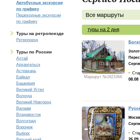
Автобусные экскурсии
по графику
Все маршруты
Пешеходные экскурсии
по графику
туры на 2 дня
Туры на ретропоезде
Ретропоезд
Бога
Золот
Туры по России
Перес
Алтай
Серги
Архангельск
Астрахань
Стар
Маршрут №1821066
Байкал
08.08 
Башкирия
Великий Устюг
Вологда
Великий Новгород
Русс
Валаам
Владивосток
Москв
Волгоград
Серги
Воронеж
Стар
Выборг
26.09 
Вятский край