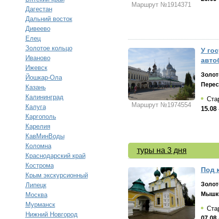
Маршрут №1914371
Дагестан
Дальний восток
Дивеево
Елец
Золотое кольцо
У го
Иваново
авто
Ижевск
Золот
Йошкар-Ола
Перес
Казань
Калининград
Стар
Маршрут №1974554
Калуга
15.08 
Каргополь
Карелия
КавМинВоды
Коломна
туры на 3 дня
Краснодарский край
Кострома
Под к
Крым экскурсионный
Золот
Липецк
Мышк
Москва
Мурманск
Стар
Нижний Новгород
07.08 