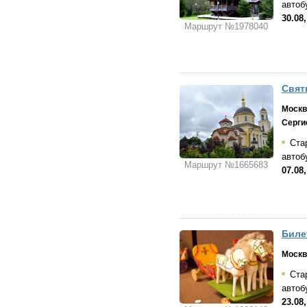
автоб
30.08,
Маршрут №1978040
Свят
Москв
Серги
Стар
автоб
Маршрут №1665683
07.08,
Биле
Москв
Стар
автоб
23.08,