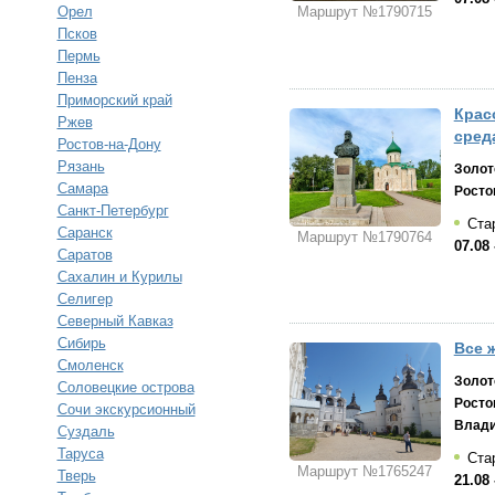
Маршрут №1790715
Орел
Псков
Пермь
Пенза
Приморский край
Крас
Ржев
сред
Ростов-на-Дону
Рязань
Золот
Самара
Росто
Санкт-Петербург
Стар
Саранск
Маршрут №1790764
07.08 
Саратов
Сахалин и Курилы
Селигер
Северный Кавказ
Сибирь
Все 
Смоленск
Золот
Соловецкие острова
Росто
Сочи экскурсионный
Влад
Суздаль
Таруса
Стар
Маршрут №1765247
Тверь
21.08 