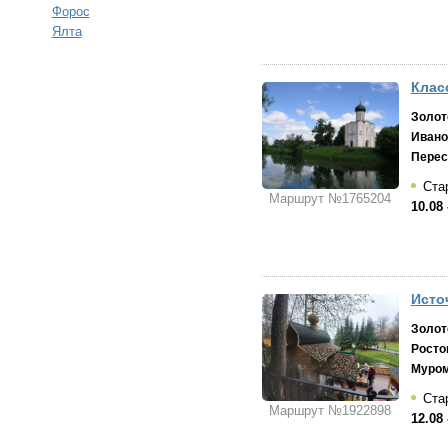
Форос
Ялта
Клас
Золот
Ивано
Перес
Стар
Маршрут №1765204
10.08 
Источ
Золот
Росто
Муро
Стар
Маршрут №1922898
12.08 