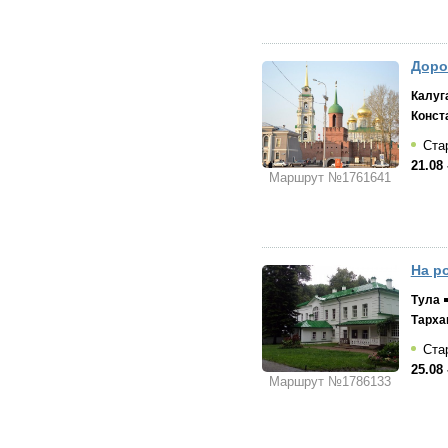
Доро
Калуг
Конст
Стар
21.08 
Маршрут №1761641
На р
Тула
Тарха
Стар
25.08 
Маршрут №1786133