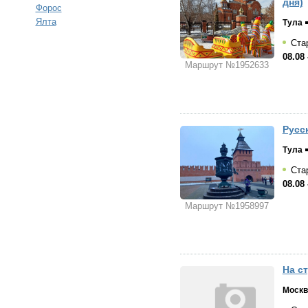
дня)
Форос
Ялта
Тула
Стар
08.08 
Маршрут №1952633
Русс
Тула
Стар
08.08 
Маршрут №1958997
На с
Москв