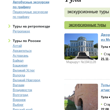
Автобусные экскурсии
по графику
экскурсионные туры
Пешеходные экскурсии
по графику
экскурсионные туры
Туры на ретропоезде
Ретропоезд
Двор
из М
Туры по России
Алтай
Тула
Архангельск
Стар
Астрахань
21.11 
Байкал
Маршрут №1941128
Башкирия
Великий Устюг
Вологда
Великий Новгород
Тульс
Валаам
д+ав
Владивосток
Волгоград
Тула
Воронеж
Стар
Выборг
22.08 
Вятский край