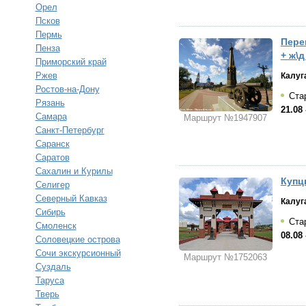
Орел
Псков
Пермь
Пере
Пенза
+ ж\д
Приморский край
Ржев
Калуг
Ростов-на-Дону
Стар
Рязань
21.08 
Самара
Маршрут №1947907
Санкт-Петербург
Саранск
Саратов
Сахалин и Курилы
Купц
Селигер
Северный Кавказ
Калуг
Сибирь
Стар
Смоленск
08.08 
Соловецкие острова
Сочи экскурсионный
Маршрут №1752063
Суздаль
Таруса
Тверь