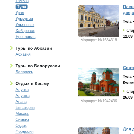
Тамбов
Плен
Тула
дня,
Урал
Удмуртия
Тула
Ульяновск
Стар
Хабаровск
12.09 
Ярославль
Маршрут №1684318
Туры по Абхазии
Абхазия
Туры по Белоруссии
Святы
Беларусь
Тула
Кулик
Отдых в Крыму
Алупка
Стар
Алушта
26.09 
Маршрут №1942436
Анапа
Евпатория
Мисхор
Симеиз
Судак
Для 
Феодосия