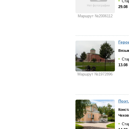
Стар
29.08 
Маршрут №2006112
Геро
Вязь
Стар
13.08 
Маршрут №1972896
Поэт.
Конст
Чехов
Стар