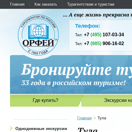
Главная
Как заказать
Турагентствам и туристам
... А еще жизнь прекрасн
Телефон:
+7
(495)
107-03-34
Тел:
+7
(985)
906-16-02
Тел:
Бронируйте ту
33 года в российском туриз
Где купить?
Экскурсии н
»
Главная
Тула
Тула
Однодневные экскурсии