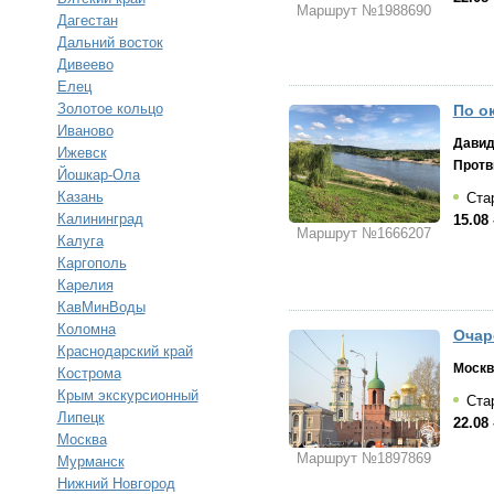
Маршрут №1988690
Дагестан
Дальний восток
Дивеево
Елец
Золотое кольцо
По ок
Иваново
Давид
Ижевск
Протв
Йошкар-Ола
Казань
Стар
Калининград
15.08 
Маршрут №1666207
Калуга
Каргополь
Карелия
КавМинВоды
Коломна
Очар
Краснодарский край
Москв
Кострома
Крым экскурсионный
Стар
Липецк
22.08 
Москва
Маршрут №1897869
Мурманск
Нижний Новгород