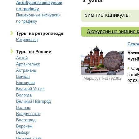
Автобусные экскурсии
по графику
зимние каникулы
Пешеходные экскурсии
по графику
Экскурсии на зимние 
Туры на ретропоезде
Ретропоезд
Секр
Туры по России
Москв
Алтай
Музей
Архангельск
Стар
Астрахань
автоб
Байкал
Маршрут №1792382
07.08,
Башкирия
Великий Устюг
Вологда
Великий Новгород
Валаам
Владивосток
Волгоград
Воронеж
Выборг
Вятский край