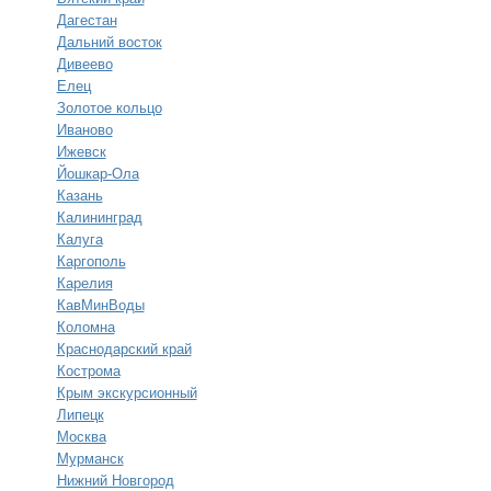
Дагестан
Дальний восток
Дивеево
Елец
Золотое кольцо
Иваново
Ижевск
Йошкар-Ола
Казань
Калининград
Калуга
Каргополь
Карелия
КавМинВоды
Коломна
Краснодарский край
Кострома
Крым экскурсионный
Липецк
Москва
Мурманск
Нижний Новгород