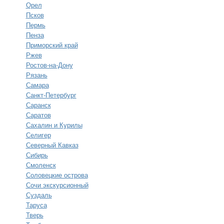
Орел
Псков
Пермь
Пенза
Приморский край
Ржев
Ростов-на-Дону
Рязань
Самара
Санкт-Петербург
Саранск
Саратов
Сахалин и Курилы
Селигер
Северный Кавказ
Сибирь
Смоленск
Соловецкие острова
Сочи экскурсионный
Суздаль
Таруса
Тверь