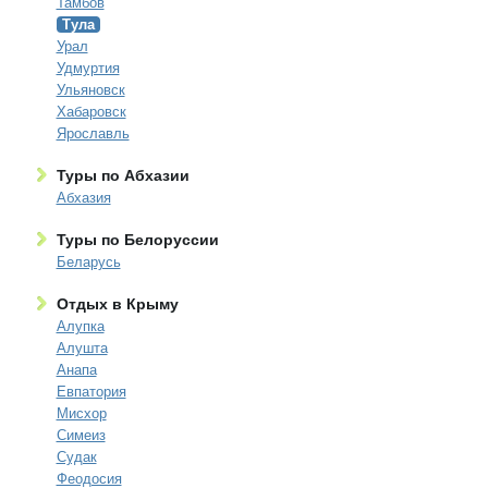
Тамбов
Тула
Урал
Удмуртия
Ульяновск
Хабаровск
Ярославль
Туры по Абхазии
Абхазия
Туры по Белоруссии
Беларусь
Отдых в Крыму
Алупка
Алушта
Анапа
Евпатория
Мисхор
Симеиз
Судак
Феодосия