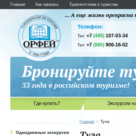
Главная
Как заказать
Турагентствам и туристам
... А еще жизнь прекрасн
Телефон:
+7
(495)
107-03-34
Тел:
+7
(985)
906-16-02
Тел:
Бронируйте ту
33 года в российском туриз
Где купить?
Экскурсии н
»
Главная
Тула
Тула
Однодневные экскурсии