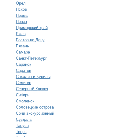
Орел
Псков
Пермь
Пенза
Приморский край
Ржев
Ростов-на-Дону
Рязань
Самара
Санкт-Петербург
Саранск
Саратов
Сахалин и Курилы
Селигер
Северный Кавказ
Сибирь
Смоленск
Соловецкие острова
Сочи экскурсионный
Суздаль
Таруса
Тверь