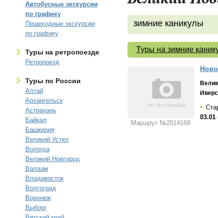
Автобусные экскурсии
по графику
зимние каникулы
Пешеходные экскурсии
по графику
Туры на зимние каник
Туры на ретропоезде
Ретропоезд
Новог
Туры по России
Велик
Алтай
Иверс
Архангельск
Ста
Астрахань
03.01 
Байкал
Маршрут №2014168
Башкирия
Великий Устюг
Вологда
Великий Новгород
Валаам
Владивосток
Волгоград
Воронеж
Выборг
Вятский край