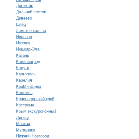
Дагестан
Дальний восток
Дивеево
Елец
Золотое кольцо
Иваново
Ижевск
Йошкар-Ола
Казань
Калининград
Калуга
Каргополь
Карелия
КавМинВоды
Коломна
Краснодарский край
Кострома
Крым экскурсионный
Липецк
Москва
Мурманск
Нижний Новгород