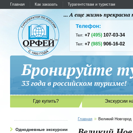
Главная
Как заказать
Турагентствам и туристам
... А еще жизнь прекрасн
Телефон:
+7
(495)
107-03-34
Тел:
+7
(985)
906-16-02
Тел:
Бронируйте ту
33 года в российском туриз
Где купить?
Экскурсии н
»
Главная
Великий Новгород
Великий Нов
Однодневные экскурсии