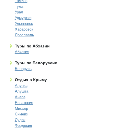
Тамбов
Тула
Урал
Удмуртия
Ульяновск
Хабаровск
Ярославль
Туры по Абхазии
Абхазия
Туры по Белоруссии
Беларусь
Отдых в Крыму
Алупка
Алушта
Анапа
Евпатория
Мисхор
Симеиз
Судак
Феодосия