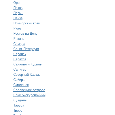
Орел
Псков
Пермь
Пенза
Приморский край
Ржев
Ростов-на-Дону
Рязань
Самара
Санкт-Петербург
Саранск
Саратов
Сахалин и Курилы
Селигер
Северный Кавказ
Сибирь
Смоленск
Соловецкие острова
Сочи экскурсионный
Суздаль
Таруса
Тверь