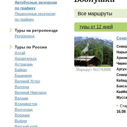
Автобусные экскурсии
по графику
Все маршруты
Пешеходные экскурсии
по графику
туры от 12 дней
Туры на ретропоезде
Ретропоезд
Сокр
Север
Туры по России
Нарын
Алтай
Арани
Архангельск
Чирке
Астрахань
Аргун
Маршрут №1743899
Байкал
Север
Башкирия
Кабар
Великий Устюг
Бакса
Вологда
КавМ
Великий Новгород
Мусса
Валаам
Владивосток
Ста
Волгоград
16.08 
Воронеж
Выборг
Вятский край