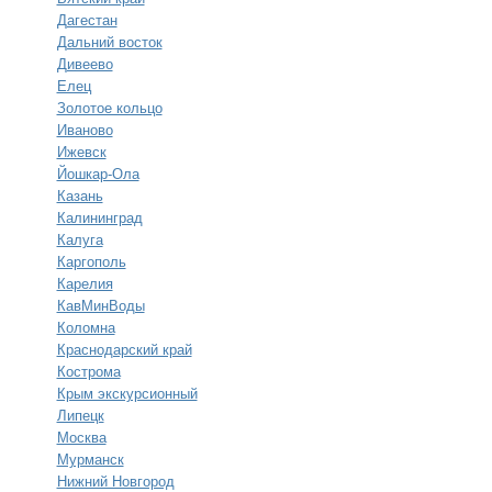
Дагестан
Дальний восток
Дивеево
Елец
Золотое кольцо
Иваново
Ижевск
Йошкар-Ола
Казань
Калининград
Калуга
Каргополь
Карелия
КавМинВоды
Коломна
Краснодарский край
Кострома
Крым экскурсионный
Липецк
Москва
Мурманск
Нижний Новгород