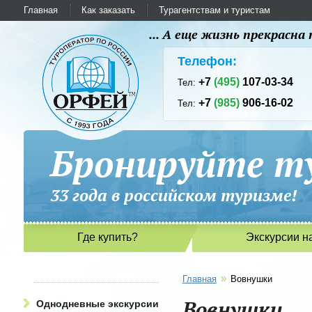
Главная
Как заказать
Турагентствам и туристам
... А еще жизнь прекрасн
Телефон:
+7
(495)
107-03-34
Тел:
+7
(985)
906-16-02
Тел:
Бронируйте ту
33 года в российском туриз
Где купить?
Экскурсии н
»
Главная
Вовнушки
Вовнушки
Однодневные экскурсии