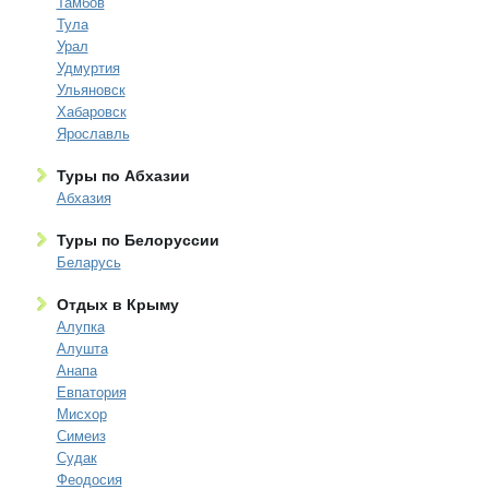
Тамбов
Тула
Урал
Удмуртия
Ульяновск
Хабаровск
Ярославль
Туры по Абхазии
Абхазия
Туры по Белоруссии
Беларусь
Отдых в Крыму
Алупка
Алушта
Анапа
Евпатория
Мисхор
Симеиз
Судак
Феодосия