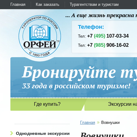
Главная
Как заказать
Турагентствам и туристам
... А еще жизнь прекрасн
Телефон:
+7
(495)
107-03-34
Тел:
+7
(985)
906-16-02
Тел:
Бронируйте ту
33 года в российском туриз
Где купить?
Экскурсии н
»
Главная
Вовнушки
Вовнушки
Однодневные экскурсии