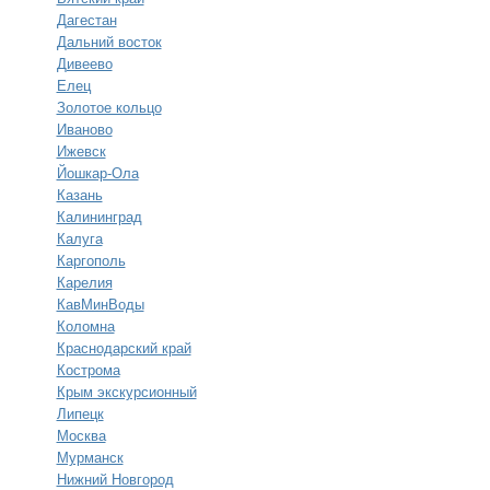
Дагестан
Дальний восток
Дивеево
Елец
Золотое кольцо
Иваново
Ижевск
Йошкар-Ола
Казань
Калининград
Калуга
Каргополь
Карелия
КавМинВоды
Коломна
Краснодарский край
Кострома
Крым экскурсионный
Липецк
Москва
Мурманск
Нижний Новгород