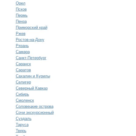
Орел
Псков
Пермь
Пенза
Приморский край
Ржев
Ростов-на-Дону
Рязань
Самара
Санкт-Петербург
Саранск
Саратов
Сахалин и Курилы
Селигер
Северный Кавказ
Сибирь
Смоленск
Соловецкие острова
Сочи экскурсионный
Суздаль
Таруса
Тверь