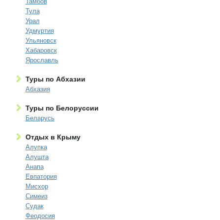
Тамбов
Тула
Урал
Удмуртия
Ульяновск
Хабаровск
Ярославль
Туры по Абхазии
Абхазия
Туры по Белоруссии
Беларусь
Отдых в Крыму
Алупка
Алушта
Анапа
Евпатория
Мисхор
Симеиз
Судак
Феодосия