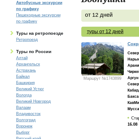
Автобусные экскурсии
по графику
от 12 дней
Пешеходные экскурсии
по графику
туры от 12 дней
Туры на ретропоезде
Ретропоезд
Сокр
Туры по России
Север
Алтай
Нарын
Архангельск
Арани
Астрахань
Чирке
Байкал
Аргун
Маршрут №1743899
Башкирия
Север
Великий Устюг
Кабар
Вологда
Бакса
Великий Новгород
КавМ
Валаам
Мусса
Владивосток
Ста
Волгоград
16.08 
Воронеж
Выборг
Вятский край