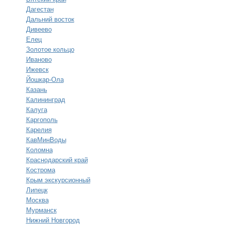
Дагестан
Дальний восток
Дивеево
Елец
Золотое кольцо
Иваново
Ижевск
Йошкар-Ола
Казань
Калининград
Калуга
Каргополь
Карелия
КавМинВоды
Коломна
Краснодарский край
Кострома
Крым экскурсионный
Липецк
Москва
Мурманск
Нижний Новгород