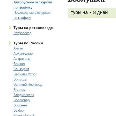
Автобусные экскурсии
по графику
туры на 7-8 дней
Пешеходные экскурсии
по графику
Туры на ретропоезде
Ретропоезд
Туры по России
Алтай
Архангельск
Астрахань
Байкал
Башкирия
Великий Устюг
Вологда
Великий Новгород
Валаам
Владивосток
Волгоград
Воронеж
Выборг
Вятский край