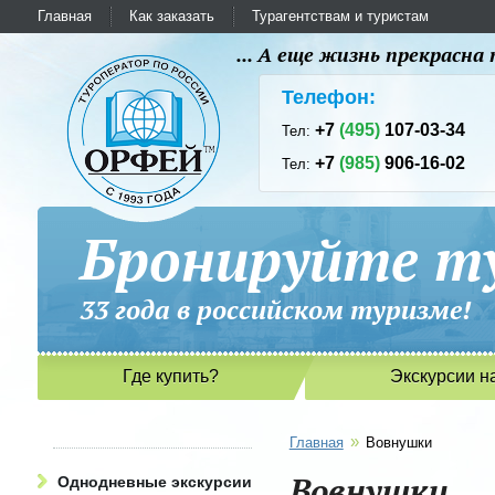
Главная
Как заказать
Турагентствам и туристам
... А еще жизнь прекрасн
Телефон:
+7
(495)
107-03-34
Тел:
+7
(985)
906-16-02
Тел:
Бронируйте ту
33 года в российском туриз
Где купить?
Экскурсии н
»
Главная
Вовнушки
Вовнушки
Однодневные экскурсии