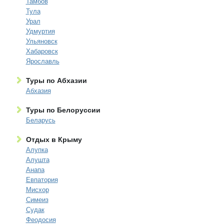
Тамбов
Тула
Урал
Удмуртия
Ульяновск
Хабаровск
Ярославль
Туры по Абхазии
Абхазия
Туры по Белоруссии
Беларусь
Отдых в Крыму
Алупка
Алушта
Анапа
Евпатория
Мисхор
Симеиз
Судак
Феодосия