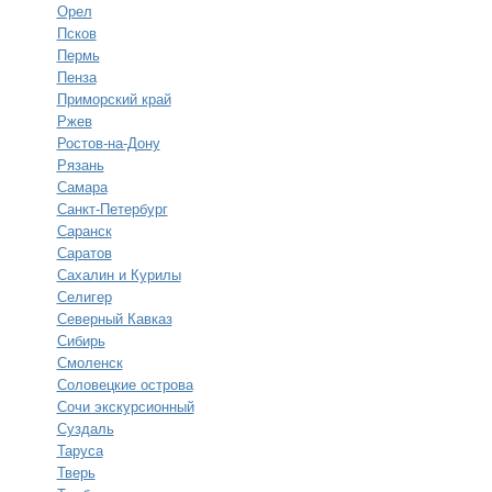
Орел
Псков
Пермь
Пенза
Приморский край
Ржев
Ростов-на-Дону
Рязань
Самара
Санкт-Петербург
Саранск
Саратов
Сахалин и Курилы
Селигер
Северный Кавказ
Сибирь
Смоленск
Соловецкие острова
Сочи экскурсионный
Суздаль
Таруса
Тверь